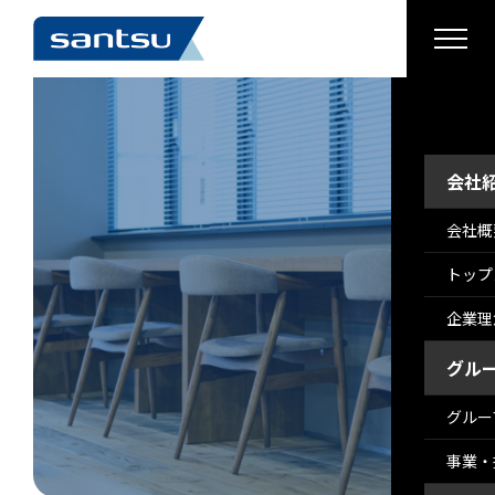
›
›
›
›
会社
会社概
トップ
企業理
グル
グルー
事業・