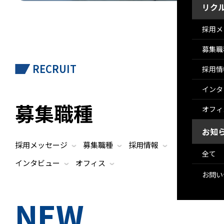
リク
採用メ
募集職
RECRUIT
採用情
インタ
募集職種
オフィ
お知
採用メッセージ
募集職種
採用情報
›
›
›
全て
インタビュー
オフィス
›
›
お問い
NEW