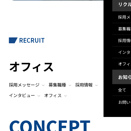
リク
採用メ
募集職
RECRUIT
採用情
インタ
オフィス
オフィ
お知
採用メッセージ
募集職種
採用情報
›
›
›
全て
インタビュー
オフィス
›
›
お問い
CONCEPT