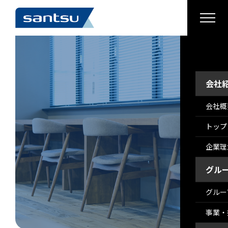
›
›
›
›
会社
会社概
トップ
企業理
グル
グルー
事業・