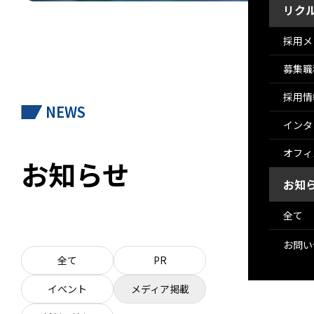
リク
採用メ
募集職
採用情
NEWS
インタ
オフィ
お知らせ
お知
全て
お問い
全て
PR
イベント
メディア掲載